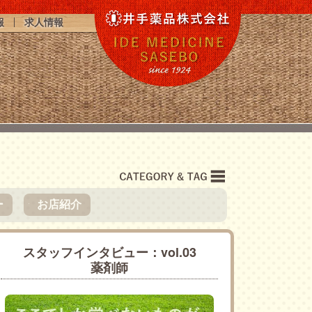
報
求人情報
ー
お店紹介
●
スタッフインタビュー：vol.03
薬剤師