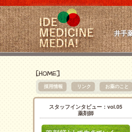
井手
[HOME]
採用情報
リンク
お薬のこと
●
●
●
スタッフインタビュー：vol.05
薬剤師