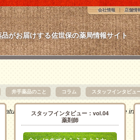
会社情報
店舗情
薬品がお届けする佐世保の薬局情報サイト
井手薬品のこと
コラム
スタッフインタビュ
●
●
●
スタッフインタビュー：vol.04
薬剤師