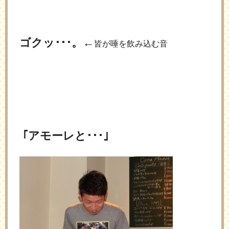
ゴクッ･･･。
←
皆が唾を飲み込む音
｢アモーレと･･･｣